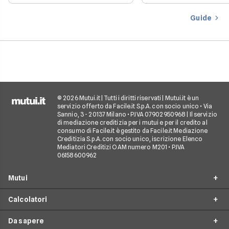
loro prima casa.
il mercato offre con
più favorevoli per ch
Guide
finanziare l’acquisto
casa.
© 2026 Mutui.it | Tutti i diritti riservati | Mutui.it è un
servizio offerto da Facile.it S.p.A. con socio unico • Via
Sannio, 3 - 20137 Milano • P.IVA 07902950968 | Il servizio
di mediazione creditizia per i mutui e per il credito al
consumo di Facile.it è gestito da Facile.it Mediazione
Creditizia S.p.A. con socio unico, iscrizione Elenco
Mediatori Creditizi OAM numero M201 • P.IVA
06158600962
Mutui
Calcolatori
Mutui Prima Casa
Da sapere
Mutuo Seconda Casa
Simulazione Mutuo