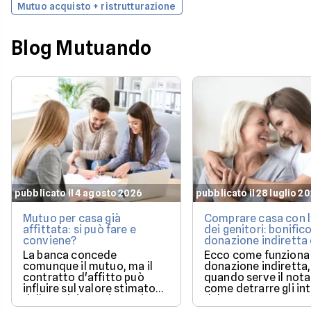
Mutuo acquisto + ristrutturazione
Blog Mutuando
pubblicato il 4 agosto 2026
pubblicato il 28 luglio 2
Mutuo per casa già
Comprare casa con l
affittata: si può fare e
dei genitori: bonifico
conviene?
donazione indiretta
mutuo?
La banca concede
Ecco come funziona 
comunque il mutuo, ma il
donazione indiretta,
contratto d'affitto può
quando serve il nota
influire sul valore stimato
come detrarre gli in
dalla perizia e sui tempi per
del mutuo.
poter utilizzare la casa.