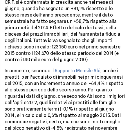
CRIF, si è confermata in crescita anche nel mese di
giugno, quando ha segnato un +81,1% rispetto allo
stesso mese dell’anno precedente, mentre il dato
semestrale ha fatto segnare un +58,7% rispetto alla
prima metà del 2014. Effetto del calo dei tassi, della
discesa dei prezzi immobiliari, dell’aumentata fiducia
degli italiani. Tuttavia va segnalato che gli importi
richiesti sono in calo: 123.150 euro nel primo semestre
2015 contro i 124.670 dello stesso periodo del 2014 (e
contro i 140 mila euro del giugno 2010).
In aumento, secondo il
Rapporto Mensile Abi
, anche i
prestiti per l’acquisto di immobili nei primi cinque mesi
del 2015, con un incremento annuo del +64,4% rispetto
allo stesso periodo dello scorso anno. Per quanto
riguarda i dati di giugno, che secondo Abi sono i migliori
dall’aprile 2012, quelli relativi ai prestiti alle famiglie
sono praticamente fermi (-0,1%) rispetto al giugno
2014, e in calo dello 0,6% rispetto al maggio 2015. Dati
comunque negativi, certo, ma che sono molto meglio
del picco negativo di -4,5% registrato nel novembre