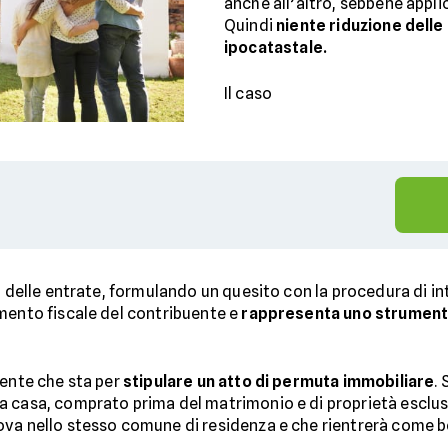
anche all’altro, sebbene appli
Quindi
niente riduzione delle
ipocatastale.
Il caso
a delle entrate, formulando un quesito con la procedura di int
mento fiscale del contribuente e
rappresenta uno strumento
uente che sta per
stipulare un atto di permuta immobiliare
. 
 casa, comprato prima del matrimonio e di proprietà esclusi
rova nello stesso comune di residenza e che rientrerà come 