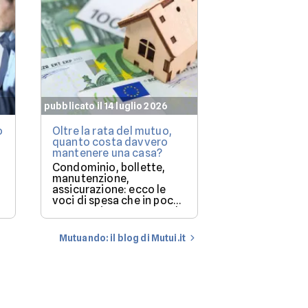
pubblicato il 14 luglio 2026
pubblicato il 7 lu
o
Oltre la rata del mutuo,
Mutuo casa: q
quanto costa davvero
immobili le b
mantenere una casa?
finanziano più
(e perché)
Condominio, bollette,
Milano resta i
manutenzione,
più costoso, m
assicurazione: ecco le
degli immobil
voci di spesa che in pochi
solo una parte
mettono in conto quando
storia.
a
comprano casa.
Mutuando: il blog di Mutui.it