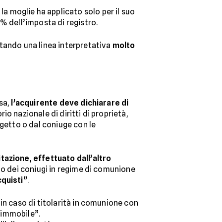
 la moglie ha applicato solo per il suo
% dell’imposta di registro.
ttando una linea interpretativa
molto
asa,
l’acquirente deve dichiarare di
o nazionale di diritti di proprietà,
ggetto o dal coniuge con le
itazione
,
effettuato dall’altro
uno dei coniugi in regime di comunione
cquisti
”.
in caso di titolarità in comunione con
o immobile”.