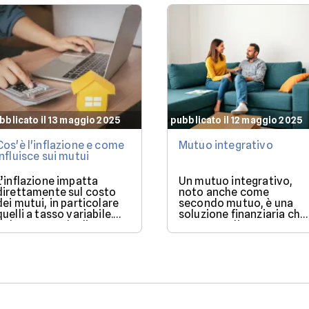
bblicato il 13 maggio 2025
pubblicato il 12 maggio 2025
Cos'è l'inflazione e come
Mutuo integrativo
influisce sui mutui
L’inflazione impatta
Un mutuo integrativo,
direttamente sul costo
noto anche come
dei mutui, in particolare
secondo mutuo, è una
quelli a tasso variabile.
soluzione finanziaria che
Nel 2025, con la discesa
consente di ottenere
dei tassi BCE, il mercato
ulteriore liquidità quand
offre condizioni più
si ha già un mutuo in
favorevoli per chi vuole
corso.
finanziare l’acquisto di
una casa.