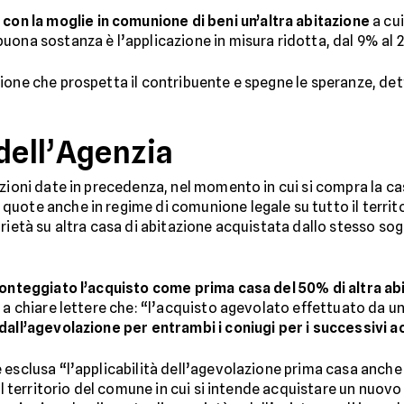
n la moglie in comunione di beni un’altra abitazione
a cui
uona sostanza è l’applicazione in misura ridotta, dal 9% al 2
ione che prospetta il contribuente e spegne le speranze, de
 dell’Agenzia
azioni date in precedenza, nel momento in cui si compra la c
quote anche in regime di comunione legale su tutto il territori
rietà su altra casa di abitazione acquistata dallo stesso so
nteggiato l’acquisto come prima casa del 50% di altra ab
ve a chiare lettere che: “l’acquisto agevolato effettuato da 
all’agevolazione per entrambi i coniugi per i successivi a
 esclusa “l’applicabilità dell’agevolazione prima casa anche 
nel territorio del comune in cui si intende acquistare un nuov