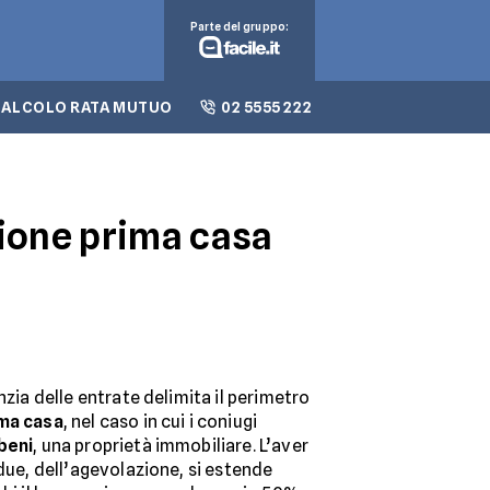
Parte del gruppo:
CALCOLO RATA MUTUO
02 5555 222
zione prima casa
nzia delle entrate delimita il perimetro
ima casa
, nel caso in cui i coniugi
beni
, una proprietà immobiliare. L’aver
 due, dell’agevolazione, si estende