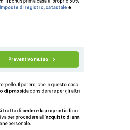
chi il bonus prima casa al proprio 50%.
imposte di registro
,
catastale
e
Preventivo mutuo
erpello. Il parere, che in questo caso
 di prassi
da considerare per gli altri
Si tratta di
cedere la proprietà
di un
va per procedere all’
acquisto di una
bene personale.