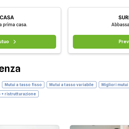
 CASA
SUR
a prima casa.
Abbassa
utuo
Prev
denza
Mutui a tasso fisso
Mutui a tasso variabile
Migliori mutui
 + ristrutturazione