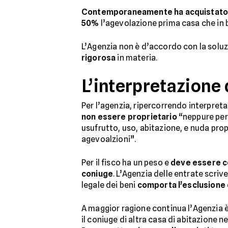
Contemporaneamente ha acquistato co
50%
l’agevolazione prima casa che in b
L’Agenzia non è d’accordo con la soluz
rigorosa
in materia.
L’interpretazione
Per l’agenzia, ripercorrendo interpret
non essere proprietario
“neppure per 
usufrutto, uso, abitazione, e nuda prop
agevoalzioni”.
Per il fisco ha un peso e
deve essere co
coniuge
. L’Agenzia delle entrate scri
legale dei beni
comporta l’esclusione d
A maggior ragione continua l’Agenzia è
il coniuge di altra casa di abitazione 