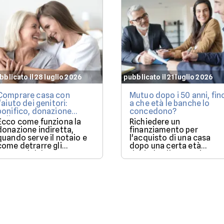
bblicato il 28 luglio 2026
pubblicato il 21 luglio 2026
Comprare casa con
Mutuo dopo i 50 anni, fin
l'aiuto dei genitori:
a che età le banche lo
bonifico, donazione
concedono?
indiretta o mutuo?
Ecco come funziona la
Richiedere un
donazione indiretta,
finanziamento per
quando serve il notaio e
l'acquisto di una casa
come detrarre gli
dopo una certa età
interessi del mutuo.
richiede più attenzione:
ecco i fattori che fanno l
differenza.