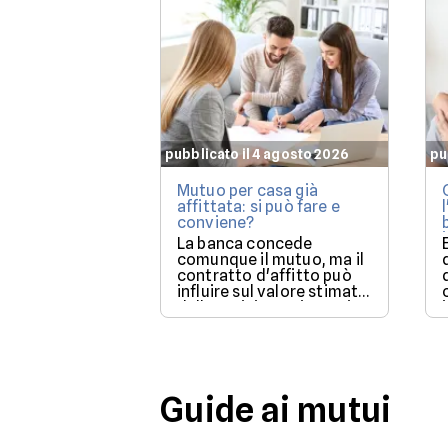
pubblicato il 4 agosto 2026
pu
Mutuo per casa già
affittata: si può fare e
conviene?
La banca concede
comunque il mutuo, ma il
contratto d'affitto può
influire sul valore stimato
dalla perizia e sui tempi
per poter utilizzare la
casa.
Guide ai mutui