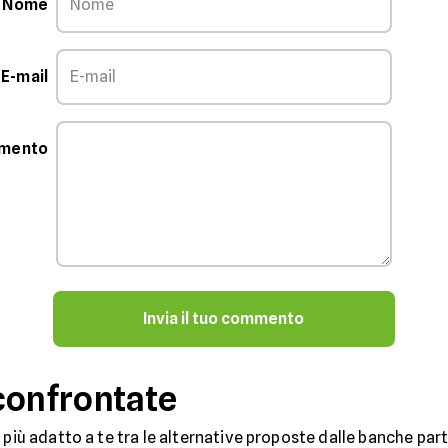
Nome
E-mail
mmento
Invia il tuo commento
confrontate
 più adatto a te tra le alternative proposte dalle banche partn