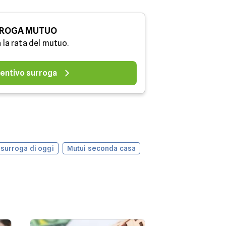
ROGA MUTUO
 la rata del mutuo.
entivo surroga
 surroga di oggi
Mutui seconda casa