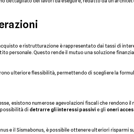
ano dettagliato dei lavori da eseguire, redatto da un architet
erazioni
acquisto e ristrutturazione è rappresentato dai tassi di inte
stito personale. Questo rende il mutuo una soluzione finanziar
frono ulteriore flessibilità, permettendo di scegliere la formu
teresse, esistono numerose agevolazioni fiscali che rendono i
possibilità di
detrarre gli interessi passivi
e gli
oneri acces
nus e il Sismabonus, è possibile ottenere ulteriori risparmi su