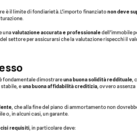
 è il limite di fondiarietà. L'importo finanziato
non deve sup
tturazione.
re una
valutazione accurata e professionale
dell'immobile pe
l settore per assicurarsi che la valutazione rispecchi il val
cesso
, è fondamentale dimostrare
una buona solidità reddituale
, 
stabile, e
una buona affidabilità creditizia
, ovvero assenza
edente
, che alla fine del piano di ammortamento non dovrebbe 
e o, in alcuni casi, un garante.
isi requisiti
, in particolare deve: