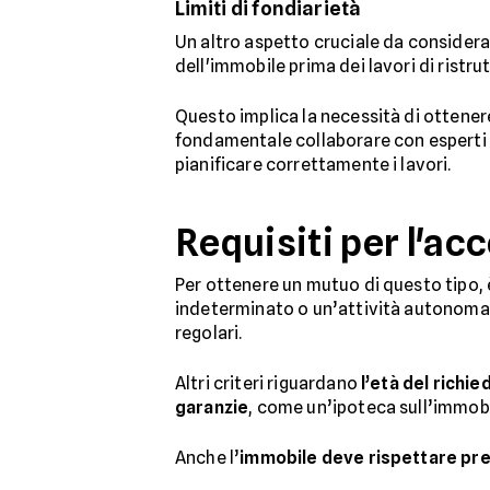
Limiti di fondiarietà
Un altro aspetto cruciale da considerare
dell'immobile prima dei lavori di ristru
Questo implica la necessità di ottene
fondamentale collaborare con esperti de
pianificare correttamente i lavori.
Requisiti per l'ac
Per ottenere un mutuo di questo tipo
indeterminato o un’attività autonoma 
regolari.
Altri criteri riguardano
l’età del richi
garanzie
, come un’ipoteca sull’immobil
Anche l’
immobile deve rispettare prec