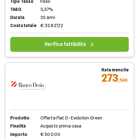
Tipo Tasso
Fisso
TAEG
3,37%
Durata
20 anni
Costo totale
€ 32.827,12
Verifica fattibilità
Rata mensile
273
,56€
Prodotto
Offerta Flat D- Evolution Green
Finalità
Acquisto prima casa
Importo
€ 50.000