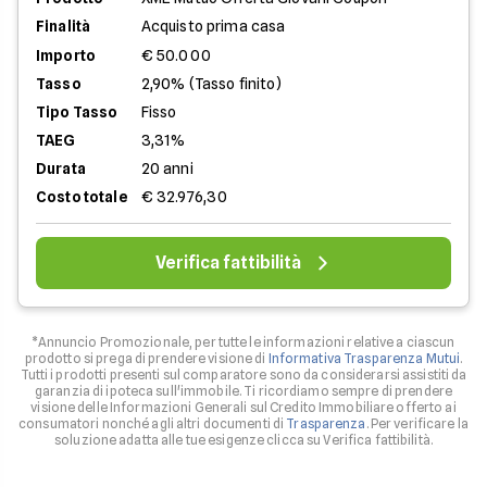
Finalità
Acquisto prima casa
Importo
€ 50.000
Tasso
2,90% (Tasso finito)
Tipo Tasso
Fisso
TAEG
3,31%
Durata
20 anni
Costo totale
€ 32.976,30
Verifica fattibilità
*Annuncio Promozionale, per tutte le informazioni relative a ciascun
prodotto si prega di prendere visione di
Informativa Trasparenza Mutui
.
Tutti i prodotti presenti sul comparatore sono da considerarsi assistiti da
garanzia di ipoteca sull'immobile. Ti ricordiamo sempre di prendere
visione delle Informazioni Generali sul Credito Immobiliare offerto ai
consumatori nonché agli altri documenti di
Trasparenza
. Per verificare la
soluzione adatta alle tue esigenze clicca su Verifica fattibilità.