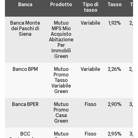
Banca
Prodotto
Tipo di
Tasso
TA
tasso
Banca Monte
Mutuo
Variabile
1,92%
2,0
dei Paschi di
MPS Mio
Siena
Acquisto
Abitazione
Per
Immobili
Green
Banco BPM
Mutuo
Variabile
2,26%
2,3
Promo
Tasso
Variabile
Green
Banca BPER
Mutuo
Fisso
2,90%
3,0
Promo
Casa
Green
BCC
Mutuo
Fisso
2,95%
3,1