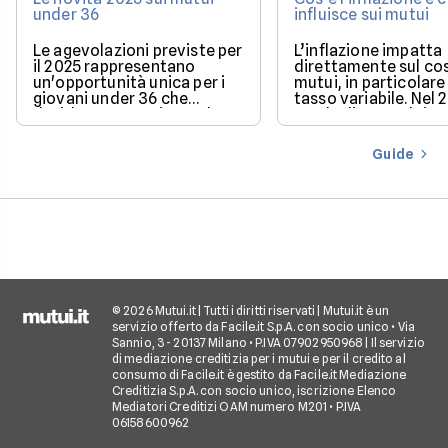
under 36
influisce sui mutui
Le agevolazioni previste per
L’inflazione impatta
il 2025 rappresentano
direttamente sul co
un'opportunità unica per i
mutui, in particolare 
giovani under 36 che
tasso variabile. Nel 
desiderano acquistare la
con la discesa dei ta
loro prima casa.
il mercato offre con
più favorevoli per ch
Guide
finanziare l’acquisto
casa.
© 2026 Mutui.it | Tutti i diritti riservati | Mutui.it è un
servizio offerto da Facile.it S.p.A. con socio unico • Via
Sannio, 3 - 20137 Milano • P.IVA 07902950968 | Il servizio
di mediazione creditizia per i mutui e per il credito al
consumo di Facile.it è gestito da Facile.it Mediazione
Creditizia S.p.A. con socio unico, iscrizione Elenco
Mediatori Creditizi OAM numero M201 • P.IVA
06158600962