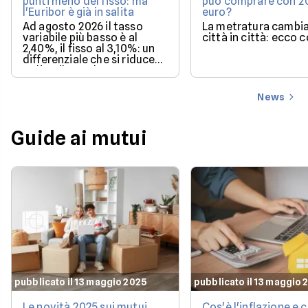
punti meno del fisso: ma
può comprare con 
l'Euribor è già in salita
euro?
Ad agosto 2026 il tasso
La metratura cambia
variabile più basso è al
città in città: ecco 
2,40%, il fisso al 3,10%: un
differenziale che si riduce
se l'Euribor sale come
previsto entro dicembre.
News
Guide ai mutui
pubblicato il 13 maggio 2025
pubblicato il 13 maggio 
Le novità 2025 sui mutui
Cos'è l'inflazione e