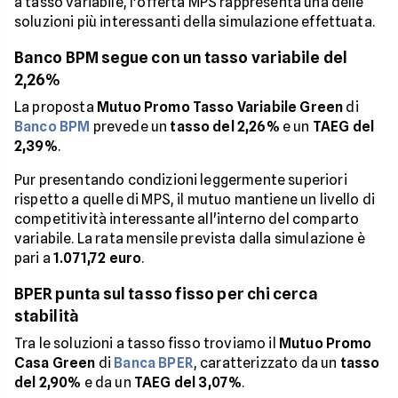
a tasso variabile, l'offerta MPS rappresenta una delle
soluzioni più interessanti della simulazione effettuata.
Banco BPM segue con un tasso variabile del
2,26%
La proposta
Mutuo Promo Tasso Variabile Green
di
Banco BPM
prevede un
tasso del 2,26%
e un
TAEG del
2,39%
.
Pur presentando condizioni leggermente superiori
rispetto a quelle di MPS, il mutuo mantiene un livello di
competitività interessante all'interno del comparto
variabile. La rata mensile prevista dalla simulazione è
pari a
1.071,72 euro
.
BPER punta sul tasso fisso per chi cerca
stabilità
Tra le soluzioni a tasso fisso troviamo il
Mutuo Promo
Casa Green
di
Banca BPER
, caratterizzato da un
tasso
del 2,90%
e da un
TAEG del 3,07%
.