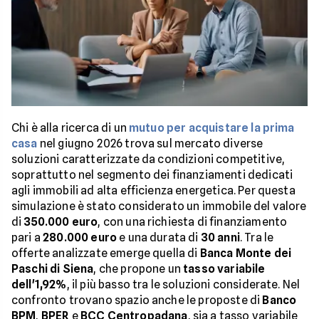
Chi è alla ricerca di un
mutuo per acquistare la prima
casa
nel giugno 2026 trova sul mercato diverse
soluzioni caratterizzate da condizioni competitive,
soprattutto nel segmento dei finanziamenti dedicati
agli immobili ad alta efficienza energetica. Per questa
simulazione è stato considerato un immobile del valore
di
350.000 euro
, con una richiesta di finanziamento
pari a
280.000 euro
e una durata di
30 anni
. Tra le
offerte analizzate emerge quella di
Banca Monte dei
Paschi di Siena
, che propone un
tasso variabile
dell'1,92%
, il più basso tra le soluzioni considerate. Nel
confronto trovano spazio anche le proposte di
Banco
BPM
,
BPER
e
BCC Centropadana
, sia a tasso variabile