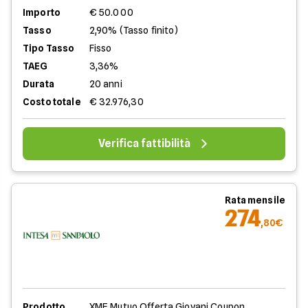
Importo
€ 50.000
Tasso
2,90% (Tasso finito)
Tipo Tasso
Fisso
TAEG
3,36%
Durata
20 anni
Costo totale
€ 32.976,30
Verifica fattibilità
Rata mensile
274
,80€
Prodotto
XME Mutuo Offerta Giovani Coupon