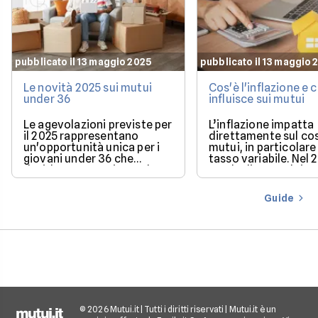
pubblicato il 13 maggio 2025
pubblicato il 13 maggio 
Le novità 2025 sui mutui
Cos'è l'inflazione e
under 36
influisce sui mutui
Le agevolazioni previste per
L’inflazione impatta
il 2025 rappresentano
direttamente sul co
un'opportunità unica per i
mutui, in particolare 
giovani under 36 che
tasso variabile. Nel 
desiderano acquistare la
con la discesa dei ta
loro prima casa.
il mercato offre con
più favorevoli per ch
Guide
finanziare l’acquisto
casa.
© 2026 Mutui.it | Tutti i diritti riservati | Mutui.it è un