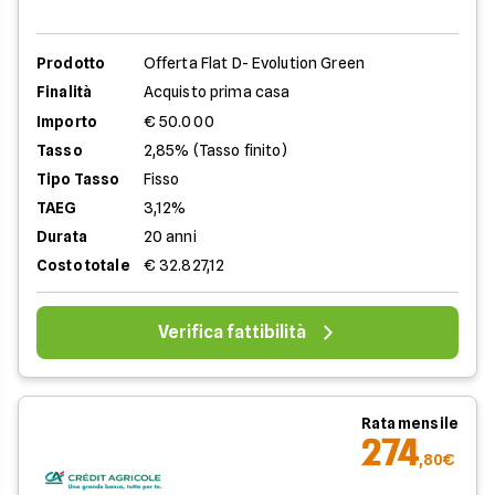
Prodotto
Offerta Flat D- Evolution Green
Finalità
Acquisto prima casa
Importo
€ 50.000
Tasso
2,85% (Tasso finito)
Tipo Tasso
Fisso
TAEG
3,12%
Durata
20 anni
Costo totale
€ 32.827,12
Verifica fattibilità
Rata mensile
274
,80€