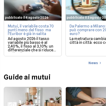
pubblicato il 4 agosto 2026
pubblicato il 3 agosto 2
Mutui, il variabile costa 70
Da Palermo a Milano:
punti meno del fisso: ma
può comprare con 
l'Euribor è già in salita
euro?
Ad agosto 2026 il tasso
La metratura cambia
variabile più basso è al
città in città: ecco 
2,40%, il fisso al 3,10%: un
differenziale che si riduce
se l'Euribor sale come
previsto entro dicembre.
News
Guide ai mutui