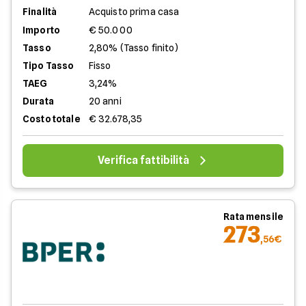
Finalità
Acquisto prima casa
Importo
€ 50.000
Tasso
2,80% (Tasso finito)
Tipo Tasso
Fisso
TAEG
3,24%
Durata
20 anni
Costo totale
€ 32.678,35
Verifica fattibilità
Rata mensile
273
,56€