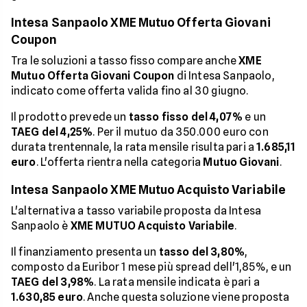
Intesa Sanpaolo XME Mutuo Offerta Giovani
Coupon
Tra le soluzioni a tasso fisso compare anche
XME
Mutuo Offerta Giovani Coupon
di Intesa Sanpaolo,
indicato come offerta valida fino al 30 giugno.
Il prodotto prevede un
tasso fisso del 4,07%
e un
TAEG del 4,25%
. Per il mutuo da 350.000 euro con
durata trentennale, la rata mensile risulta pari a
1.685,11
euro
. L'offerta rientra nella categoria
Mutuo Giovani
.
Intesa Sanpaolo XME Mutuo Acquisto Variabile
L'alternativa a tasso variabile proposta da Intesa
Sanpaolo è
XME MUTUO Acquisto Variabile
.
Il finanziamento presenta un
tasso del 3,80%
,
composto da Euribor 1 mese più spread dell'1,85%, e un
TAEG del 3,98%
. La rata mensile indicata è pari a
1.630,85 euro
. Anche questa soluzione viene proposta