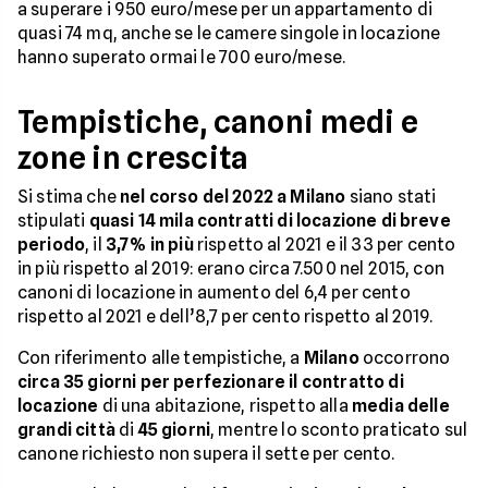
a superare i 950 euro/mese per un appartamento di
quasi 74 mq, anche se le camere singole in locazione
hanno superato ormai le 700 euro/mese.
Tempistiche, canoni medi e
zone in crescita
Si stima che
nel corso del 2022 a Milano
siano stati
stipulati
quasi 14 mila contratti di locazione di breve
periodo
, il
3,7% in più
rispetto al 2021 e il 33 per cento
in più rispetto al 2019: erano circa 7.500 nel 2015, con
canoni di locazione in aumento del 6,4 per cento
rispetto al 2021 e dell’8,7 per cento rispetto al 2019.
Con riferimento alle tempistiche, a
Milano
occorrono
circa 35 giorni per perfezionare il contratto di
locazione
di una abitazione, rispetto alla
media delle
grandi città
di
45 giorni
, mentre lo sconto praticato sul
canone richiesto non supera il sette per cento.