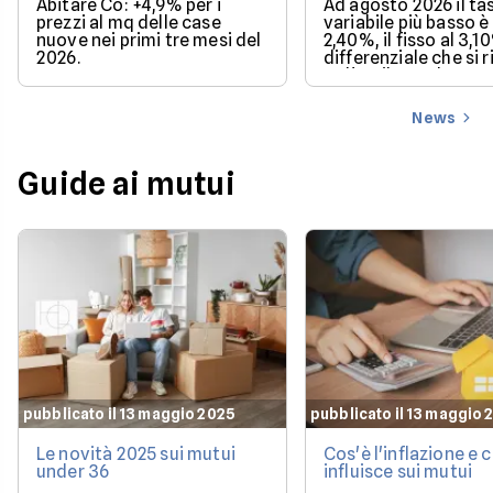
Abitare Co: +4,9% per i
Ad agosto 2026 il ta
prezzi al mq delle case
variabile più basso è 
nuove nei primi tre mesi del
2,40%, il fisso al 3,1
2026.
differenziale che si 
se l'Euribor sale co
previsto entro dice
News
Guide ai mutui
pubblicato il 13 maggio 2025
pubblicato il 13 maggio 
Le novità 2025 sui mutui
Cos'è l'inflazione e
under 36
influisce sui mutui