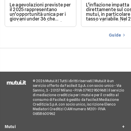
Le agevolazioni previste per
L’inflazione impatta
il 2025 rappresentano
direttamente sul co
un'opportunità unica per i
mutui, in particolare 
giovani under 36 che
tasso variabile. Nel 
desiderano acquistare la
con la discesa dei ta
loro prima casa.
il mercato offre con
più favorevoli per ch
Guide
finanziare l’acquisto
casa.
© 2026 Mutui.it | Tutti i diritti riservati | Mutui.it è un
servizio offerto da Facile.it S.p.A. con socio unico • Via
Sannio, 3 - 20137 Milano • P.IVA 07902950968 | Il servizio
di mediazione creditizia per i mutui e per il credito al
consumo di Facile.it è gestito da Facile.it Mediazione
Creditizia S.p.A. con socio unico, iscrizione Elenco
Mediatori Creditizi OAM numero M201 • P.IVA
06158600962
Mutui