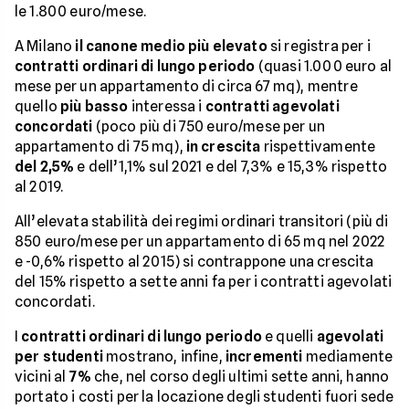
le 1.800 euro/mese.
A Milano
il canone medio più elevato
si registra per i
contratti ordinari di lungo periodo
(quasi 1.000 euro al
mese per un appartamento di circa 67 mq), mentre
quello
più basso
interessa i
contratti agevolati
concordati
(poco più di 750 euro/mese per un
appartamento di 75 mq),
in crescita
rispettivamente
del 2,5%
e dell’1,1% sul 2021 e del 7,3% e 15,3% rispetto
al 2019.
All’elevata stabilità dei regimi ordinari transitori (più di
850 euro/mese per un appartamento di 65 mq nel 2022
e -0,6% rispetto al 2015) si contrappone una crescita
del 15% rispetto a sette anni fa per i contratti agevolati
concordati.
I
contratti ordinari di lungo periodo
e quelli
agevolati
per studenti
mostrano, infine,
incrementi
mediamente
vicini al
7%
che, nel corso degli ultimi sette anni, hanno
portato i costi per la locazione degli studenti fuori sede