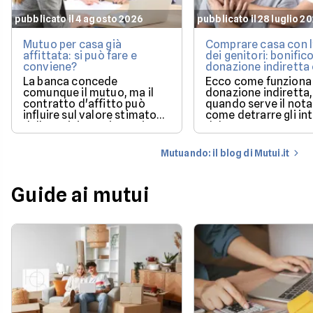
pubblicato il 4 agosto 2026
pubblicato il 28 luglio 2
Mutuo per casa già
Comprare casa con l
affittata: si può fare e
dei genitori: bonifico
conviene?
donazione indiretta
mutuo?
La banca concede
Ecco come funziona 
comunque il mutuo, ma il
donazione indiretta,
contratto d'affitto può
quando serve il nota
influire sul valore stimato
come detrarre gli in
dalla perizia e sui tempi per
del mutuo.
poter utilizzare la casa.
Mutuando: il blog di Mutui.it
Guide ai mutui