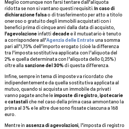
Meglio comunque non farsi tentare dall’aliquota
ridotta se non si vantano questi requisiti.
In caso di
dichiarazione falsa
o di trasferimento per atto a titolo
oneroso o gratuito degli immobili acquistati con i
benefici prima di cinque anni dalla data di acquisto,
l’agevolazione
infatti
decade
e il mutuatario è tenuto
a corrispondere all’
Agenzia delle Entrate
una somma
pari all’1,75% dell’importo erogato (cioè la differenza
tra l’imposta sostitutiva applicata con l’aliquota del
2% e quella determinata con l’aliquota dello 0,25%)
oltre alla
sanzione del 30%
di questa differenza.
Infine, sempre in tema di imposte va ricordato che
indipendentemente da quella sostitutiva applicata al
mutuo, quando si acquista un immobile da privati
vanno pagate anche le
imposte di registro
,
ipotecarie
e
catastali
che nel caso della prima casa ammontano la
prima al 3% e le altre due sono fissate ciascuna a 168
euro.
Mentre in
assenza di agevolazioni
, l’imposta di registro