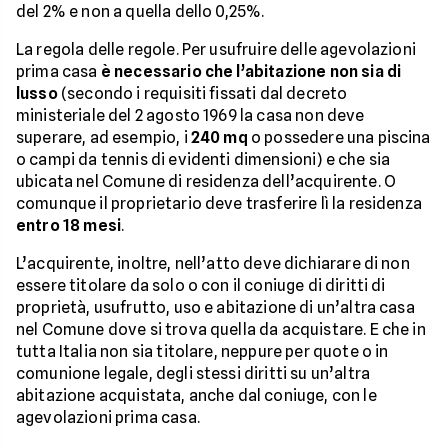
del 2% e non a quella dello 0,25%.
La regola delle regole. Per usufruire delle agevolazioni
prima casa
è necessario che l’abitazione non sia di
lusso
(secondo i requisiti fissati dal decreto
ministeriale del 2 agosto 1969 la casa non deve
superare, ad esempio, i
240 mq
o possedere una piscina
o campi da tennis di evidenti dimensioni) e che sia
ubicata nel Comune di residenza dell’acquirente. O
comunque il proprietario deve trasferire lì la residenza
entro 18 mesi
.
L’acquirente, inoltre, nell’atto deve dichiarare di non
essere titolare da solo o con il coniuge di diritti di
proprietà, usufrutto, uso e abitazione di un’altra casa
nel Comune dove si trova quella da acquistare. E che in
tutta Italia non sia titolare, neppure per quote o in
comunione legale, degli stessi diritti su un’altra
abitazione acquistata, anche dal coniuge, con le
agevolazioni prima casa.