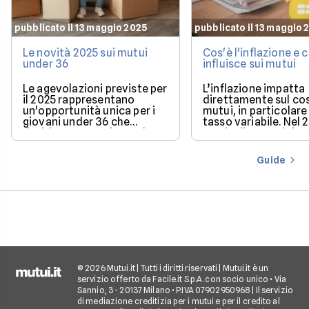
pubblicato il 13 maggio 2025
pubblicato il 13 maggio 
Le novità 2025 sui mutui
Cos'è l'inflazione e
under 36
influisce sui mutui
Le agevolazioni previste per
L’inflazione impatta
il 2025 rappresentano
direttamente sul co
un'opportunità unica per i
mutui, in particolare 
giovani under 36 che
tasso variabile. Nel 
desiderano acquistare la
con la discesa dei ta
loro prima casa.
il mercato offre con
più favorevoli per ch
Guide
finanziare l’acquisto
casa.
© 2026 Mutui.it | Tutti i diritti riservati | Mutui.it è un
servizio offerto da Facile.it S.p.A. con socio unico • Via
Sannio, 3 - 20137 Milano • P.IVA 07902950968 | Il servizio
di mediazione creditizia per i mutui e per il credito al