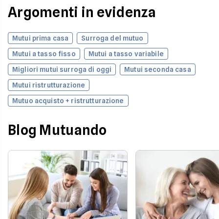
Argomenti in evidenza
Mutui prima casa
Surroga del mutuo
Mutui a tasso fisso
Mutui a tasso variabile
Migliori mutui surroga di oggi
Mutui seconda casa
Mutui ristrutturazione
Mutuo acquisto + ristrutturazione
Blog Mutuando