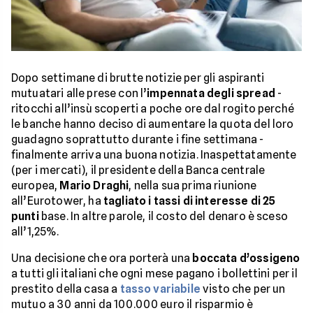
Dopo settimane di brutte notizie per gli aspiranti
mutuatari alle prese con l’
impennata degli spread
-
ritocchi all’insù scoperti a poche ore dal rogito perché
le banche hanno deciso di aumentare la quota del loro
guadagno soprattutto durante i fine settimana -
finalmente arriva una buona notizia. Inaspettatamente
(per i mercati), il presidente della Banca centrale
europea,
Mario Draghi
, nella sua prima riunione
all’Eurotower, ha
tagliato i tassi di interesse di 25
punti
base. In altre parole, il costo del denaro è sceso
all’1,25%.
Una decisione che ora porterà una
boccata d’ossigeno
a tutti gli italiani che ogni mese pagano i bollettini per il
prestito della casa a
tasso variabile
visto che per un
mutuo a 30 anni da 100.000 euro il risparmio è