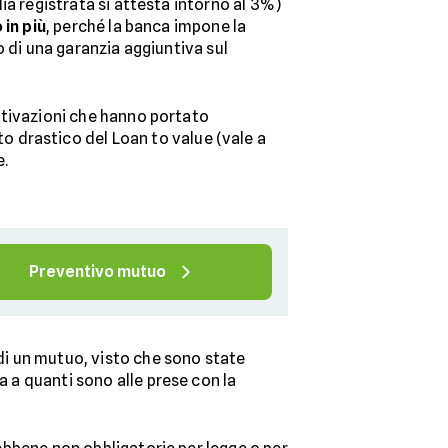
ia registrata si attesta intorno al 3%)
 in più
, perché la banca impone la
o di una garanzia aggiuntiva sul
otivazioni che hanno portato
 drastico del Loan to value (vale a
e.
Preventivo mutuo
di un mutuo, visto che sono state
a a quanti sono alle prese con la