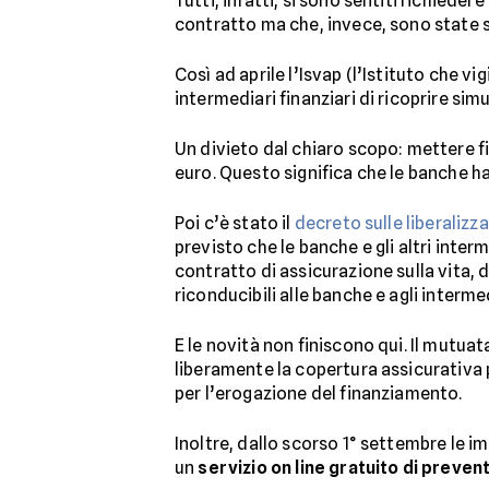
Tutti, infatti, si sono sentiti richied
contratto ma che, invece, sono state
Così ad aprile l’Isvap (l’Istituto che 
intermediari finanziari di ricoprire si
Un divieto dal chiaro scopo: mettere fin
euro. Questo significa che le banche 
Poi c’è stato il
decreto sulle liberalizza
previsto che le banche e gli altri inte
contratto di assicurazione sulla vita,
riconducibili alle banche e agli intermed
E le novità non finiscono qui. Il mutuat
liberamente la copertura assicurativa
per l’erogazione del finanziamento.
Inoltre, dallo scorso 1° settembre le 
un
servizio on line gratuito di preven