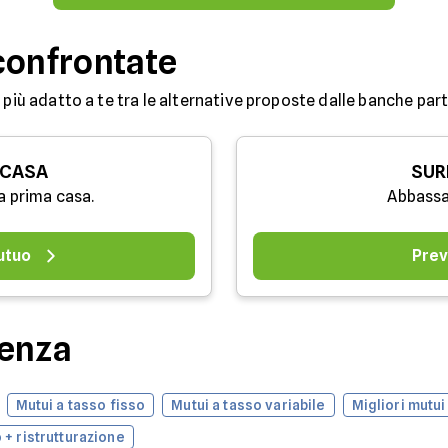
confrontate
 più adatto a te tra le alternative proposte dalle banche partn
 CASA
SUR
a prima casa.
Abbassa
utuo
Prev
denza
Mutui a tasso fisso
Mutui a tasso variabile
Migliori mutui
 + ristrutturazione