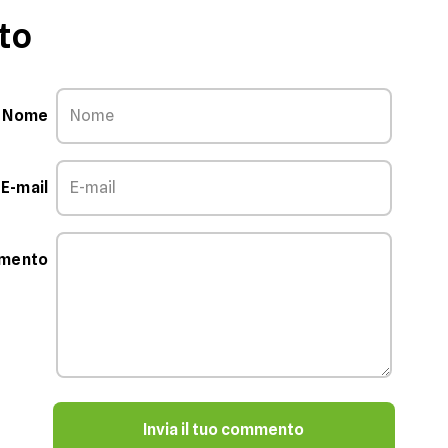
to
Nome
E-mail
mmento
Invia il tuo commento