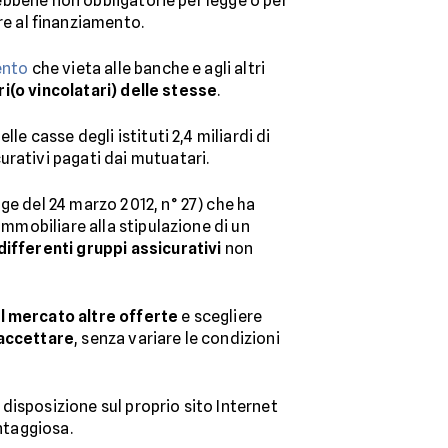
sebbene non obbligatorie per legge o per
e al finanziamento.
ento
che vieta alle banche e agli altri
ari(o vincolatari) delle stesse
.
e casse degli istituti 2,4 miliardi di
urativi pagati dai mutuatari.
gge del 24 marzo 2012, n° 27) che ha
immobiliare alla stipulazione di un
ifferenti gruppi assicurativi
non
l mercato altre offerte
e scegliere
 accettare
, senza variare le condizioni
disposizione sul proprio sito Internet
antaggiosa.