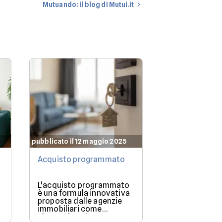
Mutuando: il blog di Mutui.it
pubblicato il 12 maggio 2025
pubblicato il 12 
Acquisto programmato
Che mutuo po
permettermi?
L'acquisto programmato
Quando si dec
è una formula innovativa
acquistare un
proposta dalle agenzie
delle prime d
immobiliari come
ci si pone è: 
alternativa al mutuo
posso permett