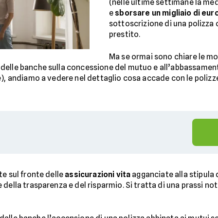
(nelle ultime settimane la med
e
sborsare un migliaio di euro
sottoscrizione di una polizza 
prestito.
Ma se ormai sono chiare le m
delle banche sulla concessione del mutuo e all’abbassamento
e), andiamo a vedere nel dettaglio cosa accade con le polizz
te sul fronte delle
assicurazioni vita
agganciate alla stipula 
della trasparenza e del risparmio. Si tratta di una prassi not