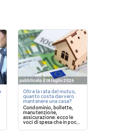
pubblicato il 14 luglio 2026
pubblicato il 7 lu
o
Oltre la rata del mutuo,
Mutuo casa: q
quanto costa davvero
immobili le b
mantenere una casa?
finanziano più
(e perché)
Condominio, bollette,
Milano resta i
manutenzione,
più costoso, m
assicurazione: ecco le
degli immobil
voci di spesa che in pochi
solo una parte
mettono in conto quando
storia.
a
comprano casa.