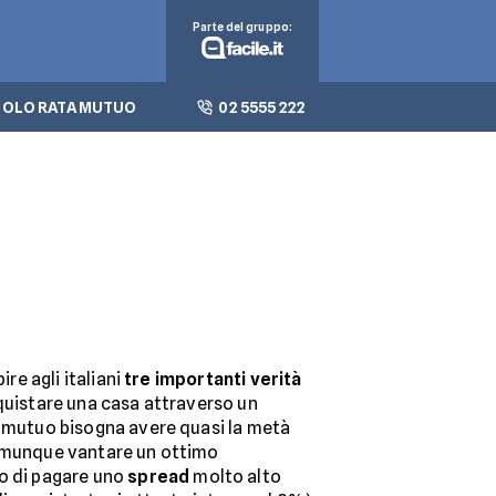
Parte del gruppo:
OLO RATA MUTUO
02 5555 222
ire agli italiani
tre importanti verità
cquistare una casa attraverso un
l mutuo bisogna avere quasi la metà
comunque vantare un ottimo
to di pagare uno
spread
molto alto