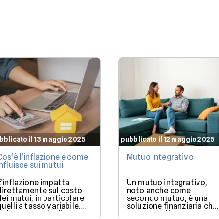
differenza.
bblicato il 13 maggio 2025
pubblicato il 12 maggio 2025
Cos'è l'inflazione e come
Mutuo integrativo
influisce sui mutui
L’inflazione impatta
Un mutuo integrativo,
direttamente sul costo
noto anche come
dei mutui, in particolare
secondo mutuo, è una
quelli a tasso variabile.
soluzione finanziaria che
Nel 2025, con la discesa
consente di ottenere