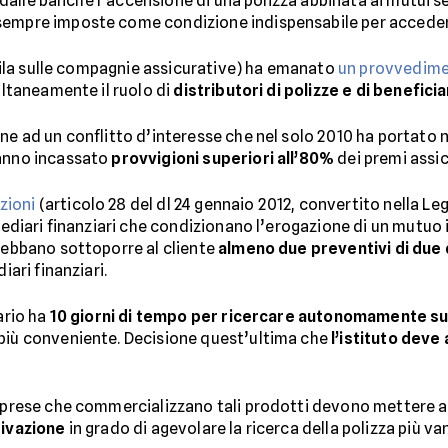
ere dalle banche l’accensione di una polizza abbinata ai mutui 
 sempre imposte come condizione indispensabile per acceder
vigila sulle compagnie assicurative) ha emanato
un provvedim
multaneamente il ruolo di
distributori di polizze e di benefici
e ad un conflitto d’interesse che nel solo 2010 ha portato nell
hanno incassato
provvigioni superiori all’80%
dei premi assic
zioni
(articolo 28 del dl 24 gennaio 2012, convertito nella Le
rmediari finanziari che condizionano l’erogazione di un mutuo 
 debbano sottoporre al cliente
almeno due preventivi di due d
iari finanziari.
ario ha
10 giorni di tempo per ricercare autonomamente su
 più conveniente. Decisione quest’ultima che
l’istituto deve
imprese che commercializzano tali prodotti devono mettere a 
tivazione
in grado di agevolare la ricerca della polizza più v