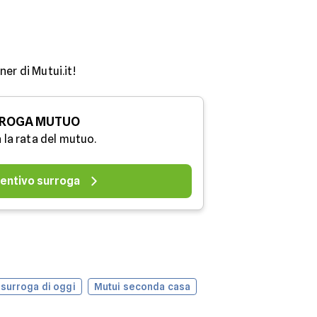
er di Mutui.it!
ROGA MUTUO
 la rata del mutuo.
entivo surroga
 surroga di oggi
Mutui seconda casa