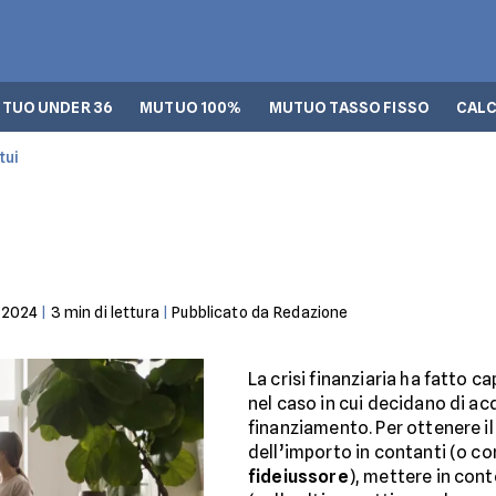
TUO UNDER 36
MUTUO 100%
MUTUO TASSO FISSO
CALC
tui
-2024
|
3
min di lettura
|
Pubblicato da
Redazione
La crisi finanziaria ha fatto cap
nel caso in cui decidano di a
finanziamento. Per ottenere i
dell’importo in contanti (o 
fideiussore
), mettere in con