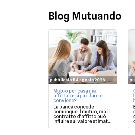
Blog Mutuando
pubblicato il 4 agosto 2026
pu
Mutuo per casa già
affittata: si può fare e
conviene?
La banca concede
comunque il mutuo, ma il
contratto d'affitto può
influire sul valore stimato
dalla perizia e sui tempi
per poter utilizzare la