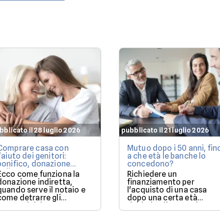
bblicato il 28 luglio 2026
pubblicato il 21 luglio 2026
Comprare casa con
Mutuo dopo i 50 anni, fin
l'aiuto dei genitori:
a che età le banche lo
bonifico, donazione
concedono?
indiretta o mutuo?
Ecco come funziona la
Richiedere un
donazione indiretta,
finanziamento per
quando serve il notaio e
l'acquisto di una casa
come detrarre gli
dopo una certa età
interessi del mutuo.
richiede più attenzione:
ecco i fattori che fanno l