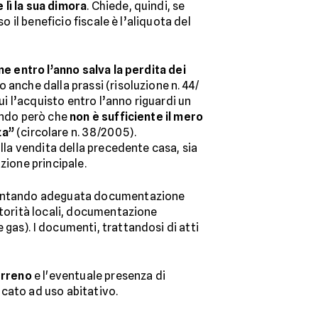
 lì la sua dimora
. Chiede, quindi, se
 il beneficio fiscale è l’aliquota del
ne entro l’anno salva la perdita dei
 anche dalla prassi (risoluzione n. 44/
ui l’acquisto entro l’anno riguardi un
sando però che
non è sufficiente il mero
za”
(circolare n. 38/2005).
alla vendita della precedente casa, sia
azione principale.
resentando adeguata documentazione
utorità locali, documentazione
gas). I documenti, trattandosi di atti
erreno
e l'eventuale presenza di
ricato ad uso abitativo.