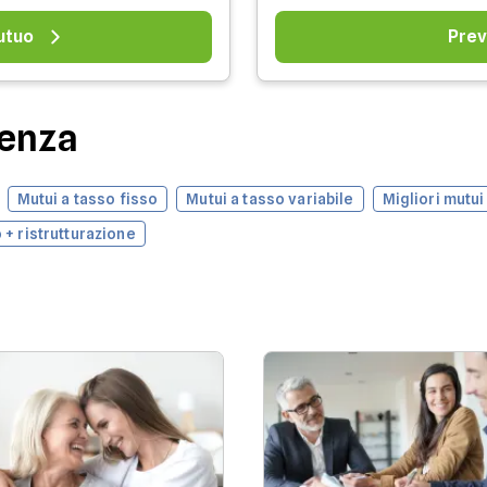
utuo
Prev
denza
Mutui a tasso fisso
Mutui a tasso variabile
Migliori mutui
 + ristrutturazione