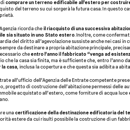
 di
comprare un terreno edificabile all’estero per costruire
quisto del terreno su cui sorgerà la futura casa. In questo caso
prietà.
l’Agenzia ricorda che
il riacquisto di una successiva abitazio
ile sia situato in uno Stato estero
. Inoltre, come confermato
rdia del diritto all'agevolazione sussiste anche nei casi in c
, sempre da destinare a propria abitazione principale, preci
necessario che
entro l’anno il fabbricato “venga ad esisten
 che la casa sia finita, ma è sufficiente che, entro l’anno d
 la casa
, inclusa la copertura e che questa sia adibita a abit
strate all'ufficio dell'Agenzia delle Entrate competente p
eno, progetto di costruzione dell'abitazione permessi delle a
mobile acquistato all'estero, come forniture di acqua luce e 
iano.
are una
certificazione della destinazione edificatoria del t
rità estere da cui risulti possibile la costruzione di un fabb