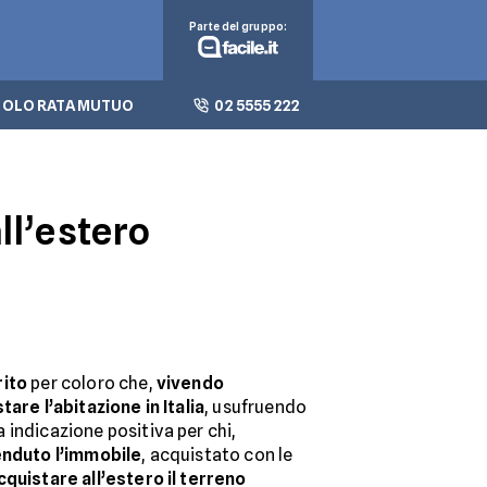
Parte del gruppo:
OLO RATA MUTUO
02 5555 222
all’estero
rito
per coloro che,
vivendo
tare l’abitazione in Italia
, usufruendo
 indicazione positiva per chi,
nduto l’immobile
, acquistato con le
cquistare all’estero il terreno