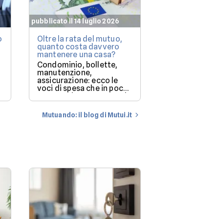
pubblicato il 14 luglio 2026
pubblicato il 7 lu
o
Oltre la rata del mutuo,
Mutuo casa: q
quanto costa davvero
immobili le b
mantenere una casa?
finanziano più
(e perché)
Condominio, bollette,
Milano resta i
manutenzione,
più costoso, m
assicurazione: ecco le
degli immobil
voci di spesa che in pochi
solo una parte
mettono in conto quando
storia.
a
comprano casa.
Mutuando: il blog di Mutui.it