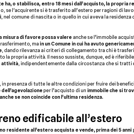
te ha, o stabilisca, entro 18 mesi dall’acquisto, la propria 
o, se l'acquirente si è trasferito all'estero per ragioni di lav
i
, nel comune di nascita o in quello in cui aveva la residenza
 la misura di favore possa valere
anche se l’immobile acquist
trasferimento, ma
in un Comune in cui ha avuto genericame
e
, dando rilevanza ai criteri di collegamento tra chi è trasferit
to la propria attività. Il nesso sussiste, dunque, ed è riferibil
 attività
, indipendentemente dalla circostanza che si tratti 
in presenza di tutte le altre condizioni per fruire dei benefici
 dell’agevolazione
per l’acquisto di un
immobile che si trov
 anche se non coincide con l’ultima residenza.
reno edificabile all’estero
ino residente all’estero acquista e vende, prima dei 5 anni
p