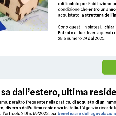
edificabile per l’abitazione p
condizione che
entro un anno
acquistato la
struttura dell’
Sono questi, in sintesi, i
chiar
Entrate
a due diversi quesiti 
28 e numero 29 del 2025.
sa dall’estero, ultima resi
tema, peraltro frequente nella pratica, di
acquisto di un immo
ro
,
diverso dall’ultima residenza in Italia.
L’Agenzia ricorda la
l'articolo 2 Dl n. 69/2023: per
beneficiare dell’agevolazion