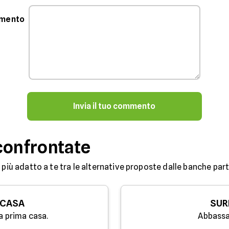
mmento
Invia il tuo commento
confrontate
 più adatto a te tra le alternative proposte dalle banche partn
 CASA
SUR
a prima casa.
Abbassa