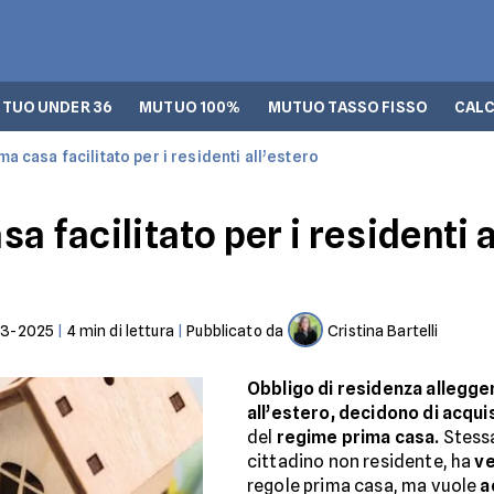
TUO UNDER 36
MUTUO 100%
MUTUO TASSO FISSO
CALC
a casa facilitato per i residenti all’estero
a facilitato per i residenti 
03-2025
|
4
min di lettura
|
Pubblicato da
Cristina Bartelli
Obbligo di residenza allegge
all’estero, decidono di acquis
del
regime prima casa.
Stessa
cittadino non residente, ha
ve
regole prima casa, ma vuole
a