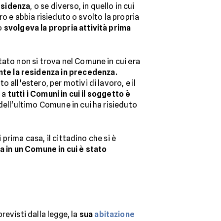
residenza
, o se diverso, in quello in cui
oro e abbia risieduto o svolto la propria
 o
svolgeva la propria attività prima
ato non si trova nel Comune in cui era
nte la residenza in precedenza.
o all’estero, per motivi di lavoro, e il
e a
tutti i Comuni in cui il soggetto è
dell'ultimo Comune in cui ha risieduto
 prima casa, il cittadino che si è
a in un Comune in cui è stato
revisti dalla legge, la
sua
abitazione