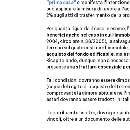
“prima casa”
e manifesta l’intenzione
può applicare la misura di favore all’ac
2% sugli atti di trasferimento della pro
Per quanto riguarda il caso in esame, 
benefici anche nel caso in cui l’immob
2004, circolare n. 38/2005), la salvagua
terreno sul quale costruire l'immobile
acquisto del fondo edificabile
, ma è 
Ricapitolando, dunque, non è necessario
presente una
struttura essenziale per
Tali condizioni dovranno essere dimo
(copia del rogito di acquisto del terr
comprovante la dimora abituale nell'im
esteri dovranno essere tradotti in ital
Il contribuente, inoltre, dovrà present
vincoli, oltre a un documento delle auto