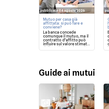
pubblicato il 4 agosto 2026
pu
Mutuo per casa già
affittata: si può fare e
conviene?
La banca concede
comunque il mutuo, ma il
contratto d'affitto può
influire sul valore stimato
dalla perizia e sui tempi
per poter utilizzare la
casa.
Guide ai mutui