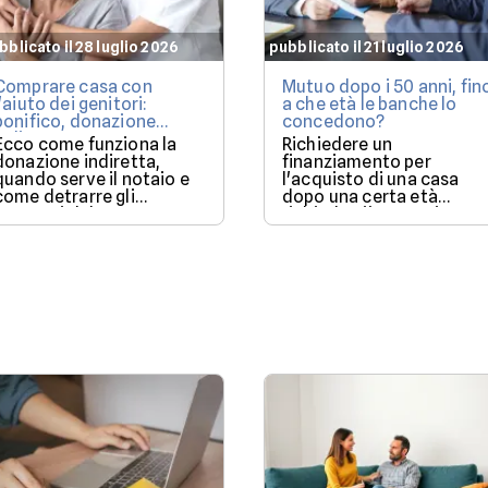
bblicato il 28 luglio 2026
pubblicato il 21 luglio 2026
Comprare casa con
Mutuo dopo i 50 anni, fin
l'aiuto dei genitori:
a che età le banche lo
bonifico, donazione
concedono?
indiretta o mutuo?
Ecco come funziona la
Richiedere un
donazione indiretta,
finanziamento per
quando serve il notaio e
l'acquisto di una casa
come detrarre gli
dopo una certa età
interessi del mutuo.
richiede più attenzione:
ecco i fattori che fanno l
differenza.