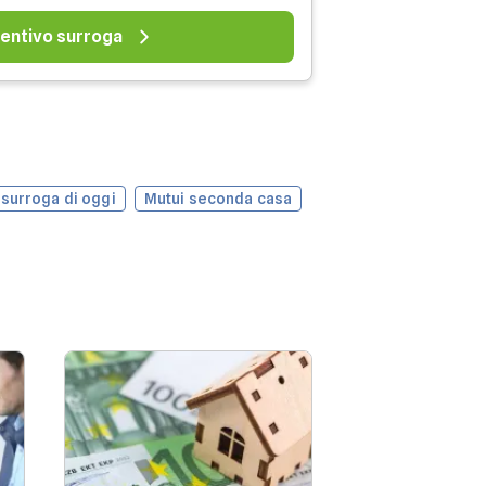
entivo surroga
 surroga di oggi
Mutui seconda casa