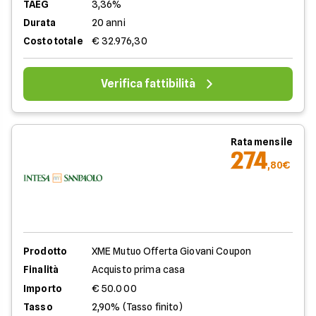
TAEG
3,36%
Durata
20 anni
Costo totale
€ 32.976,30
Verifica fattibilità
Rata mensile
274
,80€
Prodotto
XME Mutuo Offerta Giovani Coupon
Finalità
Acquisto prima casa
Importo
€ 50.000
Tasso
2,90% (Tasso finito)