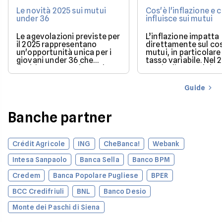
Le novità 2025 sui mutui
Cos'è l'inflazione e
under 36
influisce sui mutui
Le agevolazioni previste per
L’inflazione impatta
il 2025 rappresentano
direttamente sul co
un'opportunità unica per i
mutui, in particolare 
giovani under 36 che
tasso variabile. Nel 
desiderano acquistare la
con la discesa dei ta
loro prima casa.
il mercato offre con
più favorevoli per ch
Guide
finanziare l’acquisto
casa.
Banche partner
Crédit Agricole
ING
CheBanca!
Webank
Intesa Sanpaolo
Banca Sella
Banco BPM
Credem
Banca Popolare Pugliese
BPER
BCC Credifriuli
BNL
Banco Desio
Monte dei Paschi di Siena