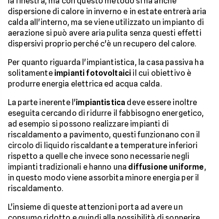
la finestra, ma con questo metodo si ha anche
dispersione di calore in inverno e in estate entrerà aria
calda all'interno, ma se viene utilizzato un impianto di
aerazione si può avere aria pulita senza questi effetti
dispersivi proprio perché c'è un recupero del calore.
Per quanto riguarda l'impiantistica, la casa passiva ha
solitamente
impianti fotovoltaici
il cui obiettivo è
produrre energia elettrica ed acqua calda.
La parte inerente l'
impiantistica
deve essere inoltre
eseguita cercando di ridurre il fabbisogno energetico,
ad esempio si possono realizzare impianti di
riscaldamento a pavimento, questi funzionano con il
circolo di liquido riscaldante a temperature inferiori
rispetto a quelle che invece sono necessarie negli
impianti tradizionali e hanno una
diffusione uniforme
,
in questo modo viene assorbita minore energia per il
riscaldamento.
L'insieme di queste attenzioni porta ad avere un
consumo ridotto e quindi alla possibilità di sopperire