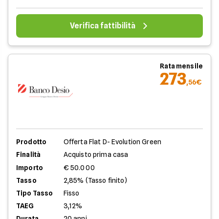
Verifica fattibilità
Rata mensile
273
,56€
Prodotto
Offerta Flat D- Evolution Green
Finalità
Acquisto prima casa
Importo
€ 50.000
Tasso
2,85% (Tasso finito)
Tipo Tasso
Fisso
TAEG
3,12%
Durata
20 anni