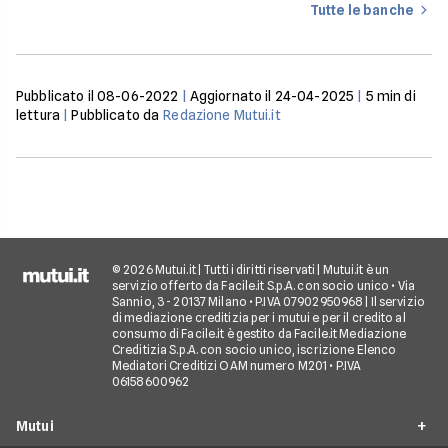
Tutte le banche
Pubblicato il
08-06-2022
|
Aggiornato il
24-04-2025
|
5
min di
lettura
|
Pubblicato da
Redazione Mutui.it
© 2026 Mutui.it | Tutti i diritti riservati | Mutui.it è un
servizio offerto da Facile.it S.p.A. con socio unico • Via
Sannio, 3 - 20137 Milano • P.IVA 07902950968 | Il servizio
di mediazione creditizia per i mutui e per il credito al
consumo di Facile.it è gestito da Facile.it Mediazione
Creditizia S.p.A. con socio unico, iscrizione Elenco
Mediatori Creditizi OAM numero M201 • P.IVA
06158600962
Mutui