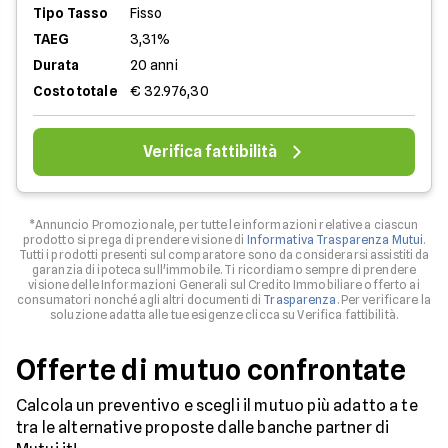
Tipo Tasso
Fisso
TAEG
3,31%
Durata
20 anni
Costo totale
€ 32.976,30
Verifica fattibilità
*Annuncio Promozionale, per tutte le informazioni relative a ciascun
prodotto si prega di prendere visione di
Informativa Trasparenza Mutui
.
Tutti i prodotti presenti sul comparatore sono da considerarsi assistiti da
garanzia di ipoteca sull'immobile. Ti ricordiamo sempre di prendere
visione delle Informazioni Generali sul Credito Immobiliare offerto ai
consumatori nonché agli altri documenti di
Trasparenza
. Per verificare la
soluzione adatta alle tue esigenze clicca su Verifica fattibilità.
Offerte di mutuo confrontate
Calcola un preventivo e scegli il mutuo più adatto a te
tra le alternative proposte dalle banche partner di