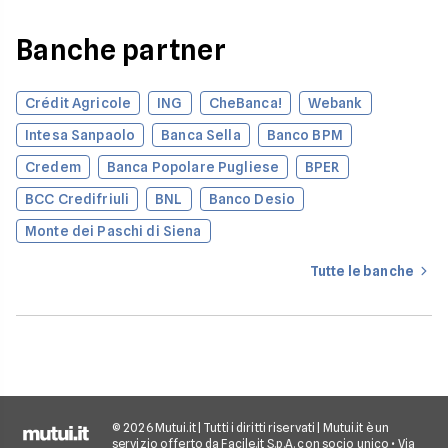
casa.
Banche partner
Crédit Agricole
ING
CheBanca!
Webank
Intesa Sanpaolo
Banca Sella
Banco BPM
Credem
Banca Popolare Pugliese
BPER
BCC Credifriuli
BNL
Banco Desio
Monte dei Paschi di Siena
Tutte le banche
© 2026 Mutui.it | Tutti i diritti riservati | Mutui.it è un
servizio offerto da Facile.it S.p.A. con socio unico • Via