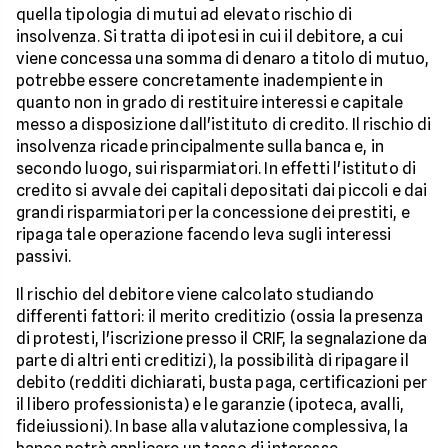
quella tipologia di mutui ad elevato rischio di
insolvenza. Si tratta di ipotesi in cui il debitore, a cui
viene concessa una somma di denaro a titolo di mutuo,
potrebbe essere concretamente inadempiente in
quanto non in grado di restituire interessi e capitale
messo a disposizione dall'istituto di credito. Il rischio di
insolvenza ricade principalmente sulla banca e, in
secondo luogo, sui risparmiatori. In effetti l'istituto di
credito si avvale dei capitali depositati dai piccoli e dai
grandi risparmiatori per la concessione dei prestiti, e
ripaga tale operazione facendo leva sugli interessi
passivi.
Il rischio del debitore viene calcolato studiando
differenti fattori: il merito creditizio (ossia la presenza
di protesti, l'iscrizione presso il CRIF, la segnalazione da
parte di altri enti creditizi), la possibilità di ripagare il
debito (redditi dichiarati, busta paga, certificazioni per
il libero professionista) e le garanzie (ipoteca, avalli,
fideiussioni). In base alla valutazione complessiva, la