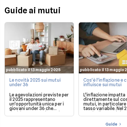
Guide ai mutui
pubblicato il 13 maggio 2025
pubblicato il 13 maggio 
Le novità 2025 sui mutui
Cos'è l'inflazione e
under 36
influisce sui mutui
Le agevolazioni previste per
L’inflazione impatta
il 2025 rappresentano
direttamente sul co
un'opportunità unica per i
mutui, in particolare 
giovani under 36 che
tasso variabile. Nel 
desiderano acquistare la
con la discesa dei ta
loro prima casa.
il mercato offre con
più favorevoli per ch
Guide
finanziare l’acquisto