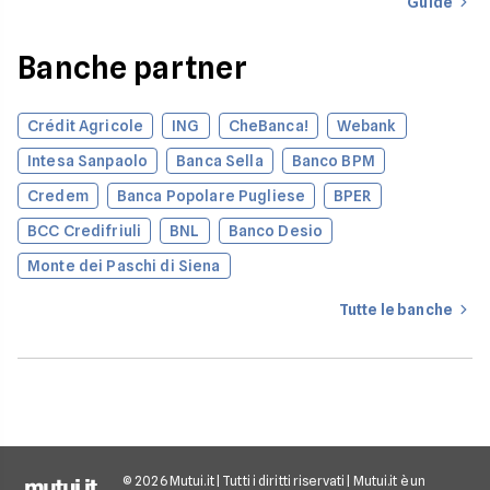
Guide
finanziare l’acquisto
casa.
Banche partner
Crédit Agricole
ING
CheBanca!
Webank
Intesa Sanpaolo
Banca Sella
Banco BPM
Credem
Banca Popolare Pugliese
BPER
BCC Credifriuli
BNL
Banco Desio
Monte dei Paschi di Siena
Tutte le banche
© 2026 Mutui.it | Tutti i diritti riservati | Mutui.it è un