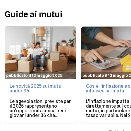
Guide ai mutui
pubblicato il 13 maggio 2025
pubblicato il 13 maggio 
Le novità 2025 sui mutui
Cos'è l'inflazione e
under 36
influisce sui mutui
Le agevolazioni previste per
L’inflazione impatta
il 2025 rappresentano
direttamente sul co
un'opportunità unica per i
mutui, in particolare 
giovani under 36 che
tasso variabile. Nel 
desiderano acquistare la
con la discesa dei ta
loro prima casa.
il mercato offre con
più favorevoli per ch