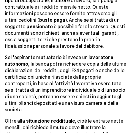
tipo di occupazione, il datore di lavoro, la tipologia
contrattuale e il reddito mensile netto. Queste
informazioni possono essere fornite attraverso gli
ultimi cedolini (
buste paga
). Anche se si tratta di un
soggetto
pensionato
è possibile fare lo stesso. Questi
documenti sono richiesti anche a eventuali garanti,
ossia soggetti terzi che prestano la propria
fideiussione personale a favore del debitore.
Se l’aspirante mutuatario è invece un
lavoratore
autonomo
, la banca potrà richiedere copia delle ultime
dichiarazioni dei redditi, degli F24 pagati e anche delle
certificazioni uniche rilasciate dalle proprie
controparti, in base all’attività lavorativa esercitata;
se si tratta di un imprenditore individuale o di un socio
di una società, potranno essere chiesti in aggiunta gli
ultimi bilanci depositati e una visura camerale della
società.
Oltre alla
situazione reddituale
, cioè le entrate nette
mensili, chi richiede il mutuo deve illustrare la