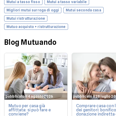
Mutui a tasso fisso
Mutui a tasso variabile
Migliori mutui surroga di oggi
Mutui seconda casa
Mutui ristrutturazione
Mutuo acquisto + ristrutturazione
Blog Mutuando
pubblicato il 4 agosto 2026
pubblicato il 28 luglio 2
Mutuo per casa già
Comprare casa con l
affittata: si può fare e
dei genitori: bonifico
conviene?
donazione indiretta