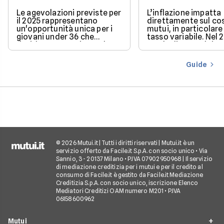
Le agevolazioni previste per
L’inflazione impatta
il 2025 rappresentano
direttamente sul co
un'opportunità unica per i
mutui, in particolare 
giovani under 36 che
tasso variabile. Nel 
desiderano acquistare la
con la discesa dei ta
loro prima casa.
il mercato offre con
più favorevoli per ch
Guide
finanziare l’acquisto
casa.
© 2026 Mutui.it | Tutti i diritti riservati | Mutui.it è un
servizio offerto da Facile.it S.p.A. con socio unico • Via
Sannio, 3 - 20137 Milano • P.IVA 07902950968 | Il servizio
di mediazione creditizia per i mutui e per il credito al
consumo di Facile.it è gestito da Facile.it Mediazione
Creditizia S.p.A. con socio unico, iscrizione Elenco
Mediatori Creditizi OAM numero M201 • P.IVA
06158600962
Mutui