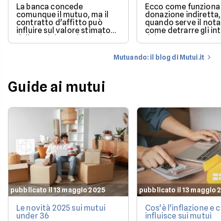
mutuo?
La banca concede
Ecco come funziona 
comunque il mutuo, ma il
donazione indiretta,
contratto d'affitto può
quando serve il nota
influire sul valore stimato
come detrarre gli in
dalla perizia e sui tempi per
del mutuo.
poter utilizzare la casa.
Mutuando: il blog di Mutui.it
Guide ai mutui
pubblicato il 13 maggio 2025
pubblicato il 13 maggio 
Le novità 2025 sui mutui
Cos'è l'inflazione e
under 36
influisce sui mutui