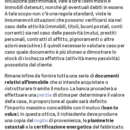
situazione patrimoniale, vale a dire i beni mobili e
immobili detenuti, nonché gli eventuali debiti in essere.
A tale scopo non c’è una regola standard, viste le
innumerevoli situazioni che possono verificarsi sia nel
caso delle attività (immobili, titoli, buoni postali, conti
correnti) sia nel caso delle passività (mutui, prestiti
personali, contratti di affitto, pignoramenti o altre
azioni esecutive). È quindi necessario valutare caso per
caso quale documento è più idoneo a dimostrare lo
stock di ricchezza effettiva (attività meno passività)
posseduta dal cliente.
Rimane infine da fornire tutta una serie di
documenti
relativi all’immobile
che si intende acquistare o
ristrutturare tramite il mutuo. La banca procederà a
effettuare una
perizia
di stima per determinare il valore
della casa, in proporzione al quale sarà definito
l’importo massimo concedibile con il mutuo (
loan to
value
). In questa ottica, il richiedente deve produrre
una copia del
rogito
di provenienza, le
planimetrie
catastali
e la
certificazione energetica
del fabbricato.