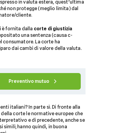
spresso in valuta estera, quest’ultima
ché non protegge (meglio limita) dal
matore/cliente.
 è fornita dalla
corte di giustizia
depositato una sentenza (causa c-
del consumatore. La corte ha
aro dai cambi di valore della valuta.
Preventivo mutuo
ti italiani? In parte sì. Di fronte alla
o della corte le normative europee che
interpretativo e di precedente, anche se
 simili; hanno quindi, in buona