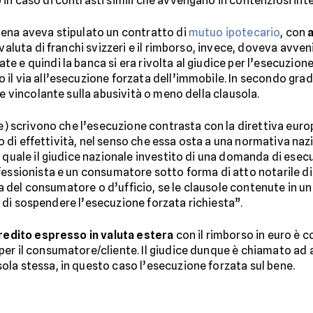
n caso di contrasti simili che avvengano in contenziosi inte
vena aveva stipulato un contratto di
mutuo ipotecario
, con
a
 valuta di franchi svizzeri e il rimborso, invece, doveva avve
 e quindi la banca si era rivolta al giudice per l’esecuzione
l via all’esecuzione forzata dell’immobile. In secondo grado, i
re vincolante sulla abusività o meno della clausola.
rte) scrivono che l’esecuzione contrasta con la direttiva eur
pio di effettività, nel senso che essa osta a una normativa nazi
 quale il giudice nazionale investito di una domanda di esec
ofessionista e un consumatore sotto forma di atto notarile 
anza del consumatore o d’ufficio, se le clausole contenute in 
se, di sospendere l’esecuzione forzata richiesta”.
redito espresso in valuta estera
con il rimborso in euro è 
er il consumatore/cliente. Il giudice dunque è chiamato ad ac
la stessa, in questo caso l’esecuzione forzata sul bene.