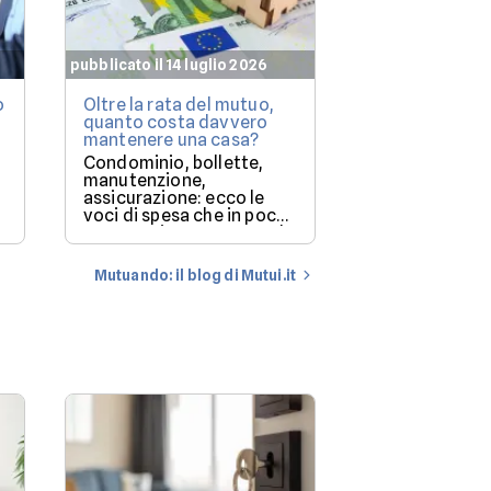
pubblicato il 14 luglio 2026
pubblicato il 7 lu
o
Oltre la rata del mutuo,
Mutuo casa: q
quanto costa davvero
immobili le b
mantenere una casa?
finanziano più
(e perché)
Condominio, bollette,
Milano resta i
manutenzione,
più costoso, m
assicurazione: ecco le
degli immobil
voci di spesa che in pochi
solo una parte
mettono in conto quando
storia.
a
comprano casa.
Mutuando: il blog di Mutui.it