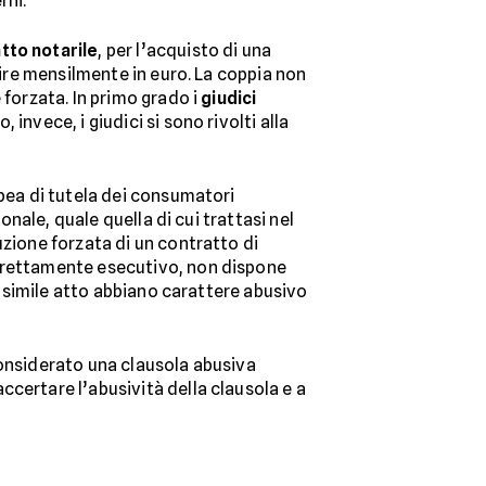
rni.
tto notarile
, per l’acquisto di una
nire mensilmente in euro. La coppia non
 forzata. In primo grado i
giudici
nvece, i giudici si sono rivolti alla
opea di tutela dei consumatori
onale, quale quella di cui trattasi nel
uzione forzata di un contratto di
direttamente esecutivo, non dispone
un simile atto abbiano carattere abusivo
considerato una clausola abusiva
certare l’abusività della clausola e a