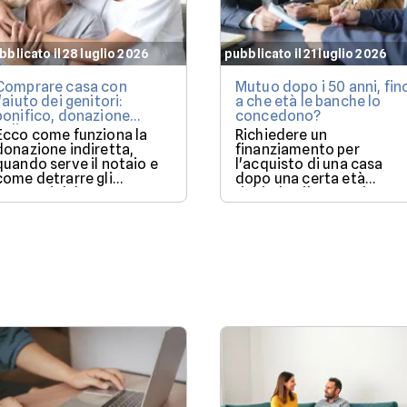
bblicato il 28 luglio 2026
pubblicato il 21 luglio 2026
Comprare casa con
Mutuo dopo i 50 anni, fin
l'aiuto dei genitori:
a che età le banche lo
bonifico, donazione
concedono?
indiretta o mutuo?
Ecco come funziona la
Richiedere un
donazione indiretta,
finanziamento per
quando serve il notaio e
l'acquisto di una casa
come detrarre gli
dopo una certa età
interessi del mutuo.
richiede più attenzione:
ecco i fattori che fanno l
differenza.