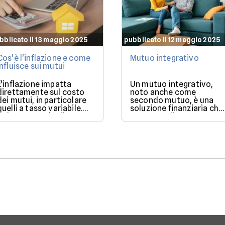
bblicato il 13 maggio 2025
pubblicato il 12 maggio 2025
Cos'è l'inflazione e come
Mutuo integrativo
influisce sui mutui
L’inflazione impatta
Un mutuo integrativo,
direttamente sul costo
noto anche come
dei mutui, in particolare
secondo mutuo, è una
quelli a tasso variabile.
soluzione finanziaria che
Nel 2025, con la discesa
consente di ottenere
dei tassi BCE, il mercato
ulteriore liquidità quand
offre condizioni più
si ha già un mutuo in
favorevoli per chi vuole
corso.
finanziare l’acquisto di
una casa.