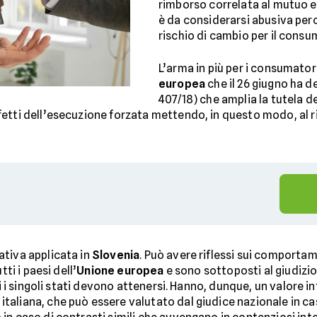
rimborso correlata al mutuo e
è da considerarsi abusiva per
rischio di cambio per il consu
L’arma in più per i consumatori
europea
che il 26 giugno ha 
407/18) che amplia la tutela 
etti dell’esecuzione forzata mettendo, in questo modo, al rip
ativa applicata in
Slovenia
. Può avere riflessi sui comportamen
ti i paesi dell’
Unione europea
e sono sottoposti al giudizi
ui i singoli stati devono attenersi. Hanno, dunque, un valore 
aliana, che può essere valutato dal giudice nazionale in casi