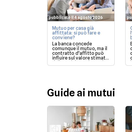
pubblicato il 4 agosto 2026
pu
Mutuo per casa già
affittata: si può fare e
conviene?
La banca concede
comunque il mutuo, ma il
contratto d'affitto può
influire sul valore stimato
dalla perizia e sui tempi
per poter utilizzare la
casa.
Guide ai mutui