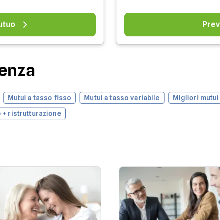
utuo
Prev
denza
Mutui a tasso fisso
Mutui a tasso variabile
Migliori mutui
 + ristrutturazione