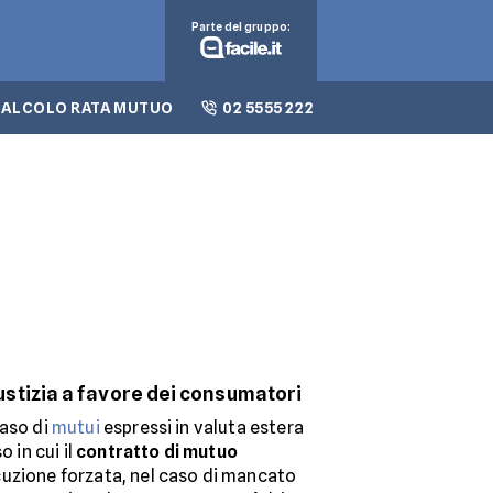
Parte del gruppo:
CALCOLO RATA MUTUO
02 5555 222
ustizia a favore dei consumatori
caso di
mutui
espressi in valuta estera
o in cui il
contratto di mutuo
uzione forzata, nel caso di mancato