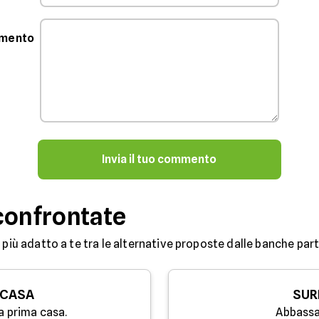
mmento
Invia il tuo commento
confrontate
 più adatto a te tra le alternative proposte dalle banche partn
 CASA
SUR
a prima casa.
Abbassa