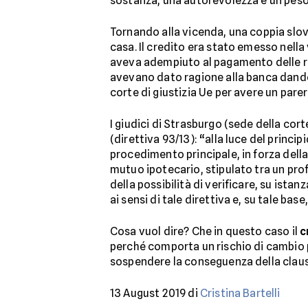
sostanza, una autorevolezza e un peso i
Tornando alla vicenda, una coppia slo
casa. Il credito era stato emesso nella
aveva adempiuto al pagamento delle rate
avevano dato ragione alla banca dando i
corte di giustizia Ue per avere un pare
I giudici di Strasburgo (sede della co
(direttiva 93/13): “alla luce del princi
procedimento principale, in forza della
mutuo ipotecario, stipulato tra un pr
della possibilità di verificare, su ist
ai sensi di tale direttiva e, su tale ba
Cosa vuol dire? Che in questo caso il
c
perché comporta un rischio di cambio p
sospendere la conseguenza della clauso
13 August 2019 di
Cristina Bartelli