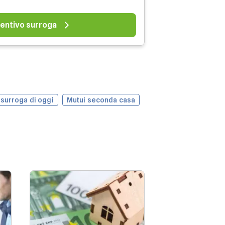
entivo surroga
 surroga di oggi
Mutui seconda casa