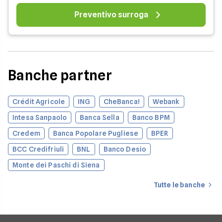
Preventivo surroga
Banche partner
Crédit Agricole
ING
CheBanca!
Webank
Intesa Sanpaolo
Banca Sella
Banco BPM
Credem
Banca Popolare Pugliese
BPER
BCC Credifriuli
BNL
Banco Desio
Monte dei Paschi di Siena
Tutte le banche