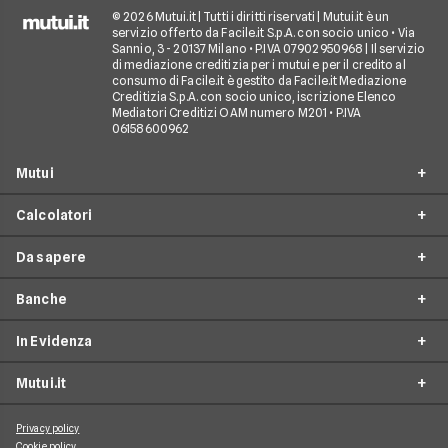
© 2026 Mutui.it | Tutti i diritti riservati | Mutui.it è un
servizio offerto da Facile.it S.p.A. con socio unico • Via
Sannio, 3 - 20137 Milano • P.IVA 07902950968 | Il servizio
di mediazione creditizia per i mutui e per il credito al
consumo di Facile.it è gestito da Facile.it Mediazione
Creditizia S.p.A. con socio unico, iscrizione Elenco
Mediatori Creditizi OAM numero M201 • P.IVA
06158600962
Mutui
Calcolatori
Mutui Prima Casa
Da sapere
Mutuo Seconda Casa
Simulazione Mutuo
Surroga Mutuo
Banche
Calcolo Piano di Ammortamento
Tempistiche mutuo
Mutuo per Ristrutturazione
Calcolo Importo da Rata
In Evidenza
Tassi di interesse mutui
Intesa Sanpaolo
Mutuo Completamento Costruzione
Calcolo Tasso Mutuo
Rinegoziazione mutuo o surroga?
Mutui.it
Fineco
Mutuo per Liquidità
Mutuo 95 per cento
Calcolo Taeg Mutuo
Come funziona il mutuo edilizio
Poste Italiane
Sostituzione Mutuo + Liquidità
Mutuo 90 per cento
Privacy policy
Guide
Spese accessorie mutuo
Cookie policy