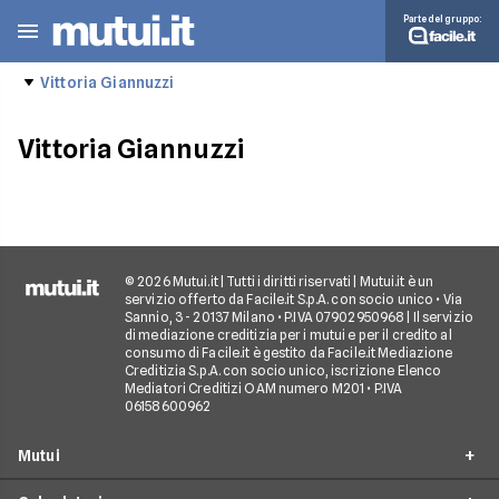
Parte del gruppo:
Vittoria Giannuzzi
Vittoria Giannuzzi
© 2026 Mutui.it | Tutti i diritti riservati | Mutui.it è un
servizio offerto da Facile.it S.p.A. con socio unico • Via
Sannio, 3 - 20137 Milano • P.IVA 07902950968 | Il servizio
di mediazione creditizia per i mutui e per il credito al
consumo di Facile.it è gestito da Facile.it Mediazione
Creditizia S.p.A. con socio unico, iscrizione Elenco
Mediatori Creditizi OAM numero M201 • P.IVA
06158600962
Mutui